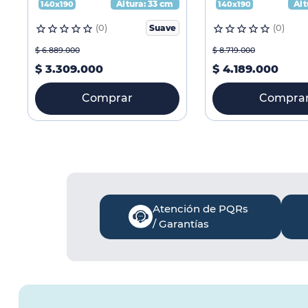
Altura:
33 cm
Alt
140x190
140x190
(
0
)
Suave
(
0
)
$
6
.
889
.
000
$
8
.
719
.
000
$
3
.
309
.
000
$
4
.
189
.
000
Comprar
Compra
Atención de PQRs
/ Garantías