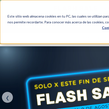
Este sitio web almacena cookies en tu PC, las cuales se utilizan par
Bu
nos permite recordarte. Para conocer más acerca de las cookies, con
Conf
TÉRMINOS MÁS BUSCADOS
Colchones
Camas
1
.
colchón
2
.
almohadas
3
.
sealy
4
.
somma
5
.
coolmax
6
.
smart
‹
7
.
protector colchón
8
.
elite