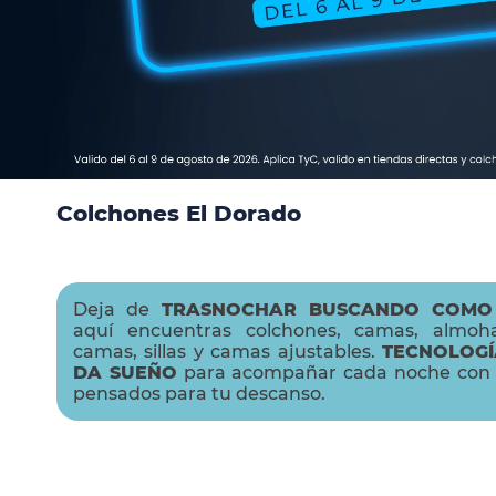
9
.
cama
10
.
magnerest
Colchones El Dorado
Deja de
TRASNOCHAR BUSCANDO COMO
aquí encuentras colchones, camas, almoha
camas, sillas y camas ajustables.
TECNOLOGÍ
DA SUEÑO
para acompañar cada noche con 
pensados para tu descanso.