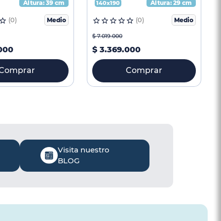
Altura:
39 cm
Altura:
29 cm
140x190
(
0
)
Medio
(
0
)
Medio
$
7
.
019
.
000
000
$
3
.
369
.
000
Comprar
Comprar
Visita nuestro
BLOG