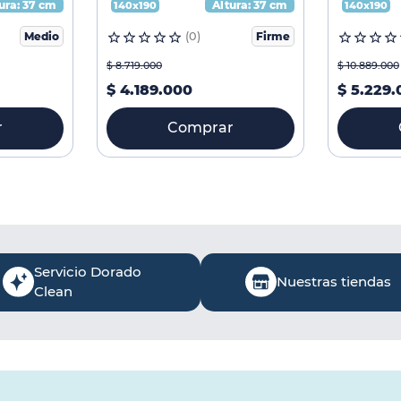
ura:
37 cm
Altura:
37 cm
140x190
140x190
Medio
(
0
)
Firme
$
8
.
719
.
000
$
10
.
889
.
000
$
4
.
189
.
000
$
5
.
229
.
r
Comprar
Servicio Dorado
Nuestras tiendas
Clean