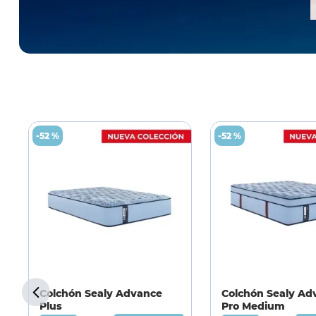
-
52 %
-
52 %
Colchón Sealy Advance
Colchón Sealy Ad
Plus
Pro Medium