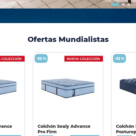
Ofertas Mundialistas
-
52 %
-
52 %
vance
Colchón Sealy Advance
Colchón 
Pro Firm
Posturep