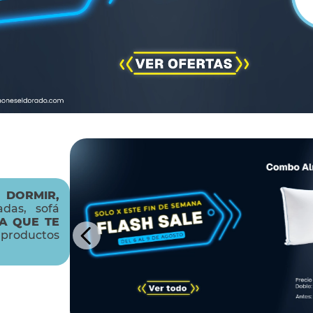
 DORMIR,
das, sofá
A QUE TE
productos