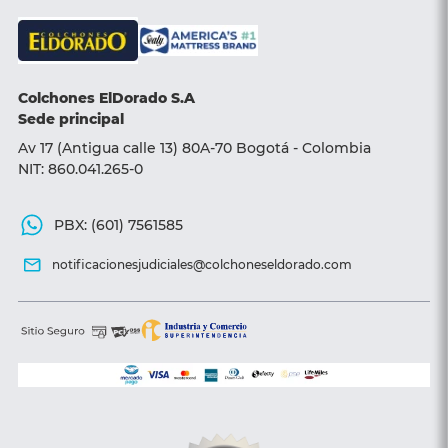
Base camas
Sillas y Sofá camas
Colchones ElDorado S.A
Accesorios
Sede principal
Av 17 (Antigua calle 13) 80A-70 Bogotá - Colombia
NIT: 860.041.265-0
PBX: (601) 7561585
notificacionesjudiciales@colchoneseldorado.com