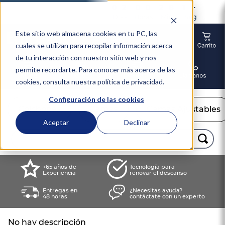
0
2
0
0
2
8
1
1
0
2
0
0
2
8
1
1
:
:
:
Días
Horas
Min
Seg
Este sitio web almacena cookies en tu PC, las
cuales se utilizan para recopilar información acerca
de tu interacción con nuestro sitio web y nos
permite recordarte. Para conocer más acerca de las
cookies, consulta nuestra política de privacidad.
Configuración de las cookies
Colchones
Camas
Camas Ajustables
Aceptar
Declinar
Buscar...
TÉRMINOS MÁS BUSCADOS
+65 años de
Tecnología para
Experiencia
renovar el descanso
1
.
colchón
Entregas en
¿Necesitas ayuda?
2
.
almohadas
48 horas
contáctate con un experto
3
.
sealy
No hay descripción