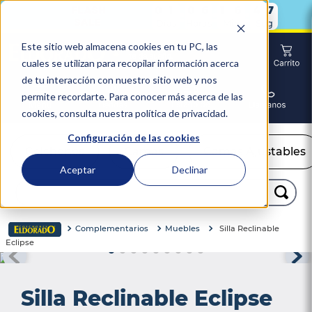
0
1
0
6
1
6
4
0
1
0
6
1
6
4
6
:
:
:
6
Días
Horas
Min
Seg
Este sitio web almacena cookies en tu PC, las
cuales se utilizan para recopilar información acerca
de tu interacción con nuestro sitio web y nos
permite recordarte. Para conocer más acerca de las
cookies, consulta nuestra política de privacidad.
Configuración de las cookies
Colchones
Camas
Camas Ajustables
Aceptar
Declinar
Buscar...
TÉRMINOS MÁS BUSCADOS
Complementarios
Muebles
Silla Reclinable
Eclipse
1
.
colchón
2
.
almohadas
Silla Reclinable Eclipse
3
.
sealy