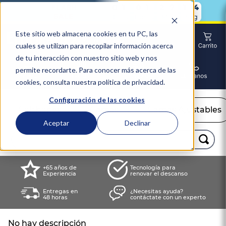
0
1
0
1
2
7
1
4
0
1
0
1
2
7
1
4
:
:
:
Días
Horas
Min
Seg
Este sitio web almacena cookies en tu PC, las
cuales se utilizan para recopilar información acerca
de tu interacción con nuestro sitio web y nos
permite recordarte. Para conocer más acerca de las
cookies, consulta nuestra política de privacidad.
Configuración de las cookies
Colchones
Camas
Camas Ajustables
Aceptar
Declinar
Buscar...
TÉRMINOS MÁS BUSCADOS
+65 años de
Tecnología para
Experiencia
renovar el descanso
1
.
colchón
Entregas en
¿Necesitas ayuda?
2
.
almohadas
48 horas
contáctate con un experto
3
.
sealy
No hay descripción