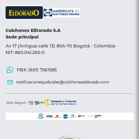
Base camas
Sillas y Sofá camas
Colchones ElDorado S.A
Accesorios
Sede principal
Av 17 (Antigua calle 13) 80A-70 Bogotá - Colombia
NIT: 860.041.265-0
PBX: (601) 7561585
notificacionesjudiciales@colchoneseldorado.com