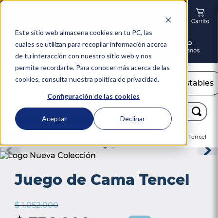
Este sitio web almacena cookies en tu PC, las
cuales se utilizan para recopilar información acerca
de tu interacción con nuestro sitio web y nos
permite recordarte. Para conocer más acerca de las
cookies, consulta nuestra política de privacidad.
Colchones
Camas
Camas Ajustables
Configuración de las cookies
Buscar...
Aceptar
Declinar
TÉRMINOS MÁS BUSCADOS
Ropa de cama
Sabanas
Juego de Cama Tencel
1
.
colchón
2
.
almohadas
Juego de Cama Tencel
3
.
sealy
4
.
somma
$
1
.
052
.
000
5
.
coolmax