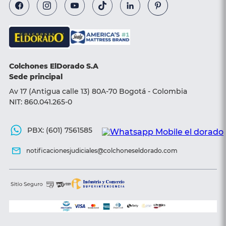
Términos y condiciones de entrega
Línea transparencia
Almohadas
Base camas
Sillas y Sofá camas
Colchones ElDorado S.A
Accesorios
Sede principal
Av 17 (Antigua calle 13) 80A-70 Bogotá - Colombia
NIT: 860.041.265-0
PBX: (601) 7561585
notificacionesjudiciales@colchoneseldorado.com