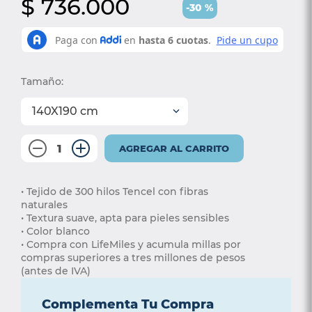
$
736
.
000
-
30
%
6
.
protector colchón
7
.
smart
8
.
elite
Tamaño
:
9
.
cama
140X190 cm
10
.
pro
－
＋
AGREGAR AL CARRITO
• Tejido de 300 hilos Tencel con fibras 
naturales 
• Textura suave, apta para pieles sensibles 
• Color blanco
• Compra con LifeMiles y acumula millas por 
compras superiores a tres millones de pesos 
(antes de IVA)
Complementa Tu Compra