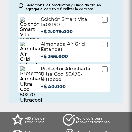
Selecciona los productos y luego da clic en
agregar al carrito o finalizar la compra
Colchón Smart Vital
¡Listo!
140X190
Haz agregado con
+
$
2
.
079
.
000
éxito este producto
Almohada Air Grid
¡Listo!
Estandar
Haz agregado con
+
$
366
.
000
éxito este producto
Protector Almohada
¡Listo!
Ultra Cool 50X70-
Haz agregado con
Ultracool
éxito este producto
+
$
40
.
000
+65 años de
Tecnología para
Experiencia
renovar el descanso