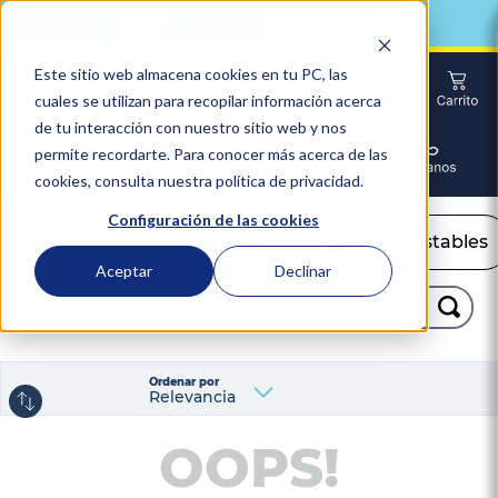
2
1
2
2
5
7
2
1
2
2
5
7
:
:
Horas
Min
Seg
Este sitio web almacena cookies en tu PC, las
cuales se utilizan para recopilar información acerca
de tu interacción con nuestro sitio web y nos
permite recordarte. Para conocer más acerca de las
cookies, consulta nuestra política de privacidad.
Configuración de las cookies
Colchones
Camas
Camas Ajustables
Aceptar
Declinar
Buscar...
TÉRMINOS MÁS BUSCADOS
Ordenar por
1
.
colchón
Relevancia
2
.
almohadas
OOPS!
3
.
sealy