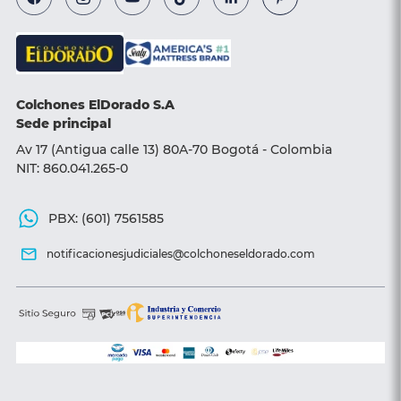
Línea transparencia
Almohadas
Base camas
Sillas y Sofá camas
Colchones ElDorado S.A
Accesorios
Sede principal
Av 17 (Antigua calle 13) 80A-70 Bogotá - Colombia
NIT: 860.041.265-0
PBX: (601) 7561585
notificacionesjudiciales@colchoneseldorado.com