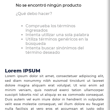
4
.
somma
No se encontró ningún producto
5
.
coolmax
¿Qué debo hacer?
6
.
protector colchón
Comprueba los términos
7
.
smart
ingresados
Intenta utilizar una sola palabra
8
.
elite
Utiliza términos genéricos en la
búsqueda
9
.
magnerest
Intenta buscar sinónimos del
término deseado
10
.
cama
Lorem IPSUM
Lorem ipsum dolor sit amet, consectetuer adipiscing elit,
sed diam nonummy nibh euismod tincidunt ut laoreet
dolore magna aliquam erat volutpat. Ut wisi enim ad
minim veniam, quis nostrud exerci tation ullamcorper
suscipit lobortis nisl ut aliquip ex ea commodo consequat.
Duis autem vel eum iriure dolor in hendrerit in vulputate
velit esse molestie consequat, vel illum dolore eu feugiat
nulla facilisis at vero eros et accumsan et iusto odio