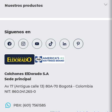
Nuestras tiendas
Términos y condiciones generales
Escríbenos
Nuestros productos
Blog
Términos y condiciones de entrega
Suscríbete al Newsletter
Colchones
Programas RSE
Términos y condiciones de campañas
Línea hotelera
Camas
Síguenos en
Poliza de garantía
¿Cómo comprar?
Camas ajustables
Términos y condiciones de entrega
Línea transparencia
Almohadas
Base camas
Sillas y Sofá camas
Colchones ElDorado S.A
Accesorios
Sede principal
Av 17 (Antigua calle 13) 80A-70 Bogotá - Colombia
NIT: 860.041.265-0
PBX: (601) 7561585