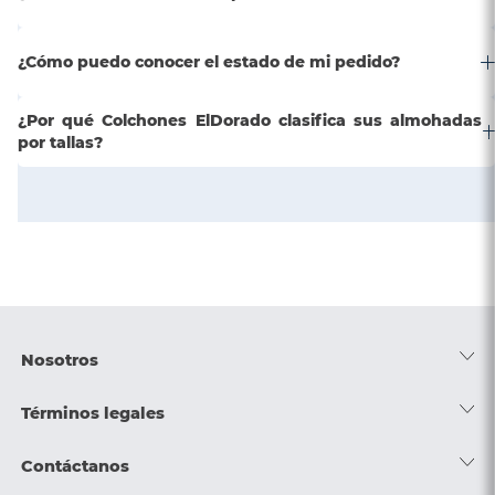
¿Cómo puedo conocer el estado de mi pedido?
¿Por qué Colchones ElDorado clasifica sus almohadas
por tallas?
Nosotros
Acerca de nosotros
Términos legales
Trabaja con nosotros
Política de tratamiento de datos
Contáctanos