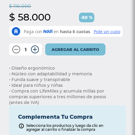
4
.
somma
$
116
.
000
$
58
5
.
coolmax
.
000
-
50
%
6
.
smart
7
.
protector colchón
8
.
elite
－
＋
AGREGAR AL CARRITO
9
.
cama
10
.
magnerest
• Diseño ergonómico 
• Núcleo con adaptabilidad y memoria 
• Funda suave y transpirable
• Ideal para niños y niñas
• Compra con LifeMiles y acumula millas por 
compras superiores a tres millones de pesos 
(antes de IVA)
Complementa Tu Compra
Selecciona los productos y luego da clic en
agregar al carrito o finalizar la compra