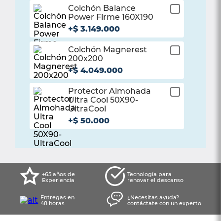
Colchón Balance
¡Listo!
Power Firme 160X190
Haz agregado con
+
$
3
.
149
.
000
éxito este producto
Colchón Magnerest
¡Listo!
200x200
Haz agregado con
+
$
4
.
049
.
000
éxito este producto
Protector Almohada
¡Listo!
Ultra Cool 50X90-
Haz agregado con
UltraCool
éxito este producto
+
$
50
.
000
+65 años de
Tecnología para
Experiencia
renovar el descanso
Entregas en
¿Necesitas ayuda?
48 horas
contáctate con un experto