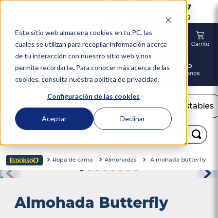
0
2
0
3
4
1
2
6
0
2
0
3
4
1
2
6
:
:
:
Días
Horas
Min
Seg
Este sitio web almacena cookies en tu PC, las
cuales se utilizan para recopilar información acerca
de tu interacción con nuestro sitio web y nos
permite recordarte. Para conocer más acerca de las
cookies, consulta nuestra política de privacidad.
Configuración de las cookies
Colchones
Camas
Camas Ajustables
Aceptar
Declinar
Buscar...
TÉRMINOS MÁS BUSCADOS
Ropa de cama
Almohadas
Almohada Butterfly
1
.
colchón
2
.
almohadas
Almohada Butterfly
3
.
sealy