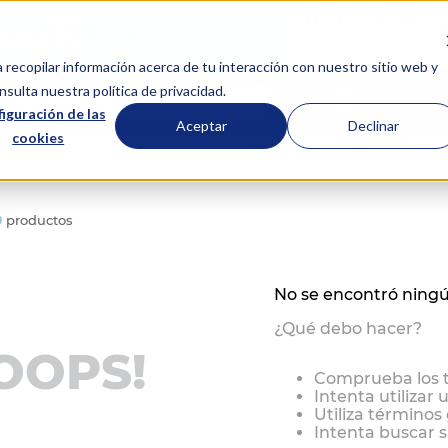
0
0
1
1
1
1
4
4
:
:
Días
Horas
a recopilar información acerca de tu interacción con nuestro sitio web y
scar...
sulta nuestra política de privacidad.
iguración de las
Aceptar
Declinar
cookies
Camas Ajustables
Menú de Almohadas
Sillas y Sofás
0
productos
No se encontró ning
¿Qué debo hacer?
OOPS!
Comprueba los 
Intenta utilizar 
Utiliza términos
Intenta buscar 