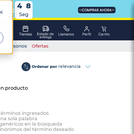
2
2
5
5
4
4
7
7
:
Min
Seg
Accesorios
Ofertas
relevancia
Ordenar por
ún producto
términos ingresados
una sola palabra
 genéricos en la búsqueda
sinónimos del término deseado