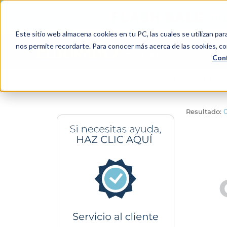
Este sitio web almacena cookies en tu PC, las cuales se utilizan par
Bu
nos permite recordarte. Para conocer más acerca de las cookies, con
Conf
TÉRMINOS MÁS BUSCADOS
Colchones
Camas
1
.
colchón
2
.
almohadas
3
.
sealy
4
.
somma
5
.
coolmax
6
.
smart
7
.
protector colchón
8
.
elite