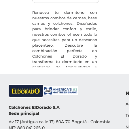
9
.
pro
Renueva tu dormitorio con
10
.
magnerest
nuestros combos de camas, base
camas y colchones. Diseñados
para brindar confort y estilo,
nuestros combos ofrecen todo lo
que necesitas para un descanso
placentero. Descubre la
combinación perfecta en
Colchones El Dorado y
transforma tu dormitorio en un
santuario de tranquilidad y
comodidad.
N
A
Colchones ElDorado S.A
Sede principal
T
Av 17 (Antigua calle 13) 80A-70 Bogotá - Colombia
N
NIT: 860.041.265-0