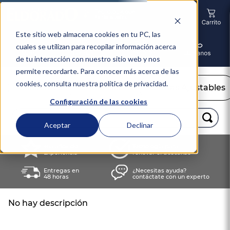
Este sitio web almacena cookies en tu PC, las
cuales se utilizan para recopilar información acerca
de tu interacción con nuestro sitio web y nos
permite recordarte. Para conocer más acerca de las
cookies, consulta nuestra política de privacidad.
Colchones
Camas
Camas Ajustables
Configuración de las cookies
Buscar...
Aceptar
Declinar
TÉRMINOS MÁS BUSCADOS
+65 años de
Tecnología para
Experiencia
renovar el descanso
1
.
colchón
Entregas en
¿Necesitas ayuda?
2
.
almohadas
48 horas
contáctate con un experto
3
.
sealy
No hay descripción
4
.
somma
5
.
coolmax