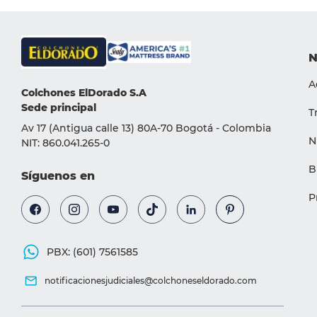
9
.
cama
10
.
magnerest
N
A
Colchones ElDorado S.A
Sede principal
T
Av 17 (Antigua calle 13) 80A-70 Bogotá - Colombia
N
NIT: 860.041.265-0
B
Síguenos en
P
PBX: (601) 7561585
notificacionesjudiciales@colchoneseldorado.com