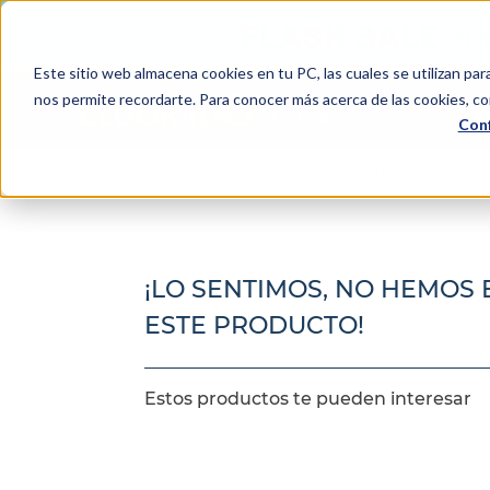
Este sitio web almacena cookies en tu PC, las cuales se utilizan par
Bu
nos permite recordarte. Para conocer más acerca de las cookies, con
Conf
TÉRMINOS MÁS BUSCADOS
Colchones
Camas
1
.
colchón
2
.
almohadas
3
.
sealy
¡LO SENTIMOS, NO HEMOS
4
.
somma
ESTE PRODUCTO!
5
.
coolmax
6
.
smart
Estos productos te pueden interesar
7
.
protector colchón
8
.
elite