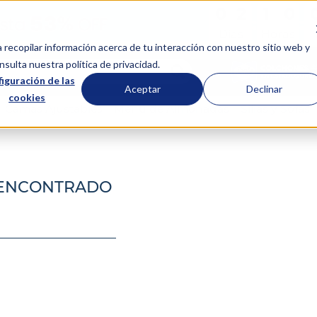
0
0
2
2
1
1
0
0
:
:
Días
Horas
a recopilar información acerca de tu interacción con nuestro sitio web y
scar...
sulta nuestra política de privacidad.
iguración de las
Aceptar
Declinar
cookies
Camas Ajustables
Menú de Almohadas
Sillas y Sofás
 ENCONTRADO