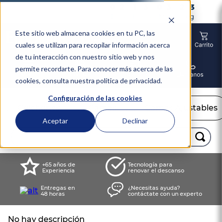
0
2
1
3
0
3
2
0
2
1
3
0
3
2
2
:
:
:
2
Días
Horas
Min
Seg
Este sitio web almacena cookies en tu PC, las
cuales se utilizan para recopilar información acerca
de tu interacción con nuestro sitio web y nos
permite recordarte. Para conocer más acerca de las
cookies, consulta nuestra política de privacidad.
Configuración de las cookies
Colchones
Camas
Camas Ajustables
Aceptar
Declinar
Buscar...
TÉRMINOS MÁS BUSCADOS
+65 años de
Tecnología para
Experiencia
renovar el descanso
1
.
colchón
Entregas en
¿Necesitas ayuda?
2
.
almohadas
48 horas
contáctate con un experto
3
.
sealy
No hay descripción