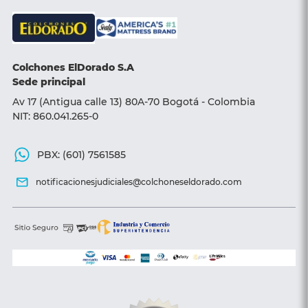
Base camas
Sillas y Sofá camas
Colchones ElDorado S.A
Accesorios
Sede principal
Av 17 (Antigua calle 13) 80A-70 Bogotá - Colombia
NIT: 860.041.265-0
PBX: (601) 7561585
notificacionesjudiciales@colchoneseldorado.com