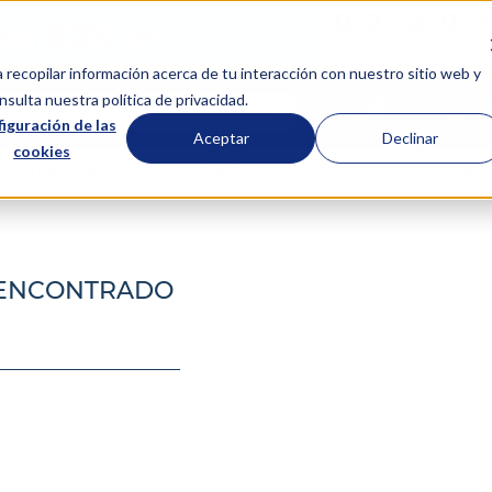
0
0
2
2
2
2
0
0
:
:
Días
Horas
a recopilar información acerca de tu interacción con nuestro sitio web y
scar...
sulta nuestra política de privacidad.
iguración de las
Aceptar
Declinar
cookies
Camas Ajustables
Menú de Almohadas
Sillas y Sofás
 ENCONTRADO