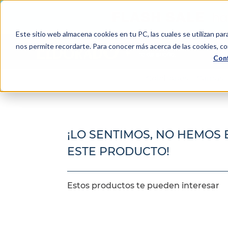
Este sitio web almacena cookies en tu PC, las cuales se utilizan par
Bu
nos permite recordarte. Para conocer más acerca de las cookies, con
Conf
TÉRMINOS MÁS BUSCADOS
Colchones
Camas
1
.
colchón
2
.
almohadas
3
.
sealy
¡LO SENTIMOS, NO HEMOS
4
.
somma
ESTE PRODUCTO!
5
.
coolmax
6
.
smart
Estos productos te pueden interesar
7
.
protector colchón
8
.
elite