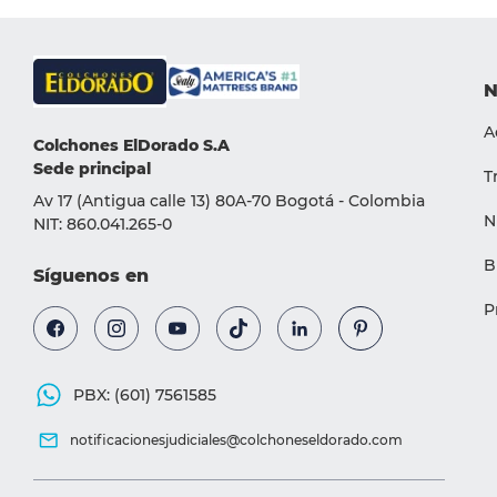
9
.
cama
10
.
magnerest
N
A
Colchones ElDorado S.A
Sede principal
T
Av 17 (Antigua calle 13) 80A-70 Bogotá - Colombia
N
NIT: 860.041.265-0
B
Síguenos en
P
PBX: (601) 7561585
notificacionesjudiciales@colchoneseldorado.com