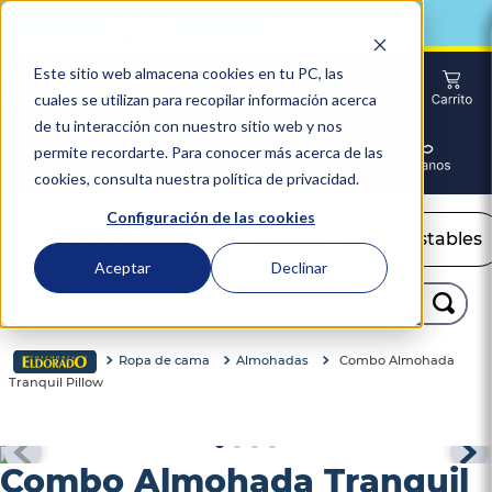
0
4
1
0
4
0
4
1
0
4
2
:
:
2
Horas
Min
Seg
Este sitio web almacena cookies en tu PC, las
cuales se utilizan para recopilar información acerca
de tu interacción con nuestro sitio web y nos
permite recordarte. Para conocer más acerca de las
cookies, consulta nuestra política de privacidad.
Configuración de las cookies
Colchones
Camas
Camas Ajustables
Aceptar
Declinar
Buscar...
TÉRMINOS MÁS BUSCADOS
Ropa de cama
Almohadas
Combo Almohada
Tranquil Pillow
1
.
colchón
2
.
almohadas
3
.
sealy
Combo Almohada Tranquil