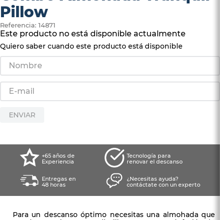
4
.
somma
Pillow
5
.
coolmax
Referencia
:
14871
Este producto no está disponible actualmente
6
.
protector colchón
Quiero saber cuando este producto está disponible
7
.
smart
8
.
elite
9
.
magnerest
10
.
cama
ENVIAR
+65 años de
Tecnología para
Experiencia
renovar el descanso
Entregas en
¿Necesitas ayuda?
48 horas
contáctate con un experto
Para un descanso óptimo necesitas una almohada que