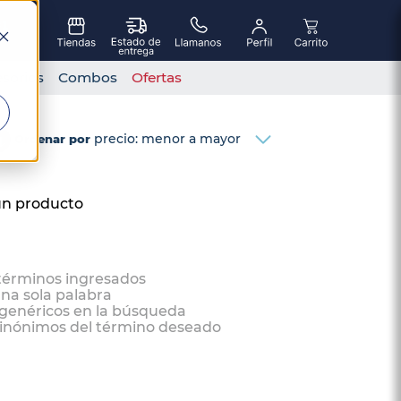
sorios
Combos
Ofertas
precio: menor a mayor
Ordenar por
ún producto
términos ingresados
una sola palabra
 genéricos en la búsqueda
sinónimos del término deseado