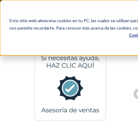
Bu
Este sitio web almacena cookies en tu PC, las cuales se utilizan par
TÉRMINOS MÁS BUSCADOS
Colchones
Camas
Cama
nos permite recordarte. Para conocer más acerca de las cookies, con
1
.
colchón
Conf
2
.
almohadas
3
.
somma
4
.
sealy
5
.
coolmax
6
.
smart
7
.
protector colchón
8
.
cama
9
.
elite
10
.
magnerest