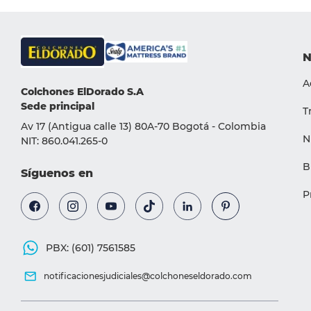
N
A
Colchones ElDorado S.A
Sede principal
T
Av 17 (Antigua calle 13) 80A-70 Bogotá - Colombia
N
NIT: 860.041.265-0
B
Síguenos en
P
PBX: (601) 7561585
notificacionesjudiciales@colchoneseldorado.com