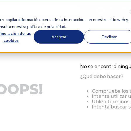
scar...
a recopilar información acerca de tu interacción con nuestro sitio web y
s Ajustables
Menú de Almohadas
Sillas y Sofás
Acce
sulta nuestra política de privacidad.
iguración de las
Aceptar
Declinar
cookies
0
productos
No se encontró ning
¿Qué debo hacer?
OOPS!
Comprueba los 
Intenta utilizar 
Utiliza términos
Intenta buscar 