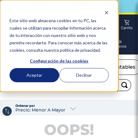
0
7
1
2
5
0
7
1
2
5
3
:
:
3
Horas
Min
Seg
Este sitio web almacena cookies en tu PC, las
cuales se utilizan para recopilar información acerca
de tu interacción con nuestro sitio web y nos
permite recordarte. Para conocer más acerca de las
cookies, consulta nuestra política de privacidad.
Configuración de las cookies
Colchones
Camas
Camas Ajustables
Aceptar
Declinar
Buscar...
TÉRMINOS MÁS BUSCADOS
Ordenar por
1
.
colchón
Precio: Menor A Mayor
2
.
almohadas
OOPS!
3
.
sealy