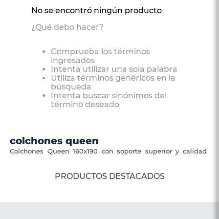
4
.
somma
No se encontró ningún producto
5
.
coolmax
¿Qué debo hacer?
6
.
protector colchón
Comprueba los términos
7
.
smart
ingresados
Intenta utilizar una sola palabra
8
.
elite
Utiliza términos genéricos en la
búsqueda
9
.
magnerest
Intenta buscar sinónimos del
término deseado
10
.
cama
colchones queen
Colchones Queen 160x190 con soporte superior y calidad
garantizada. Compra fácil y recibe en casa.
PRODUCTOS DESTACADOS