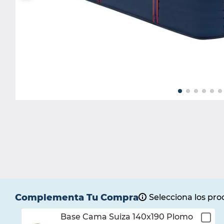
9
.
cama
10
.
magnerest
Complementa Tu Compra
Selecciona los prod
Base Cama Suiza 140x190 Plomo
¡Listo!