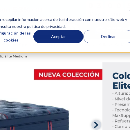
0
0
3
3
0
0
0
0
:
:
Días
Horas
a recopilar información acerca de tu interacción con nuestro sitio web y
scar...
sulta nuestra política de privacidad.
iguración de las
Aceptar
Declinar
cookies
Camas Ajustables
Menú de Almohadas
Sillas y Sofás
ic Elite Medium
Col
Eli
• Altura
• Nivel 
• Presen
• Tecnol
MaxSuppo
• Refuer
• Compra