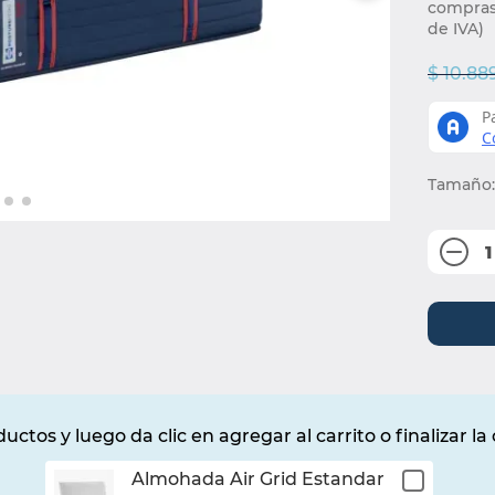
compras 
de IVA)
$
10
.
88
Tamaño
:
－
uctos y luego da clic en agregar al carrito o finalizar l
Almohada Air Grid Estandar
¡Listo!