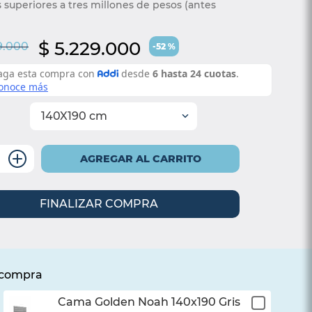
superiores a tres millones de pesos (antes 
$
5
.
229
.
000
9
.
000
-
52
%
140X190 cm
＋
AGREGAR AL CARRITO
FINALIZAR COMPRA
a compra
Cama Golden Noah 140x190 Gris
¡Listo!