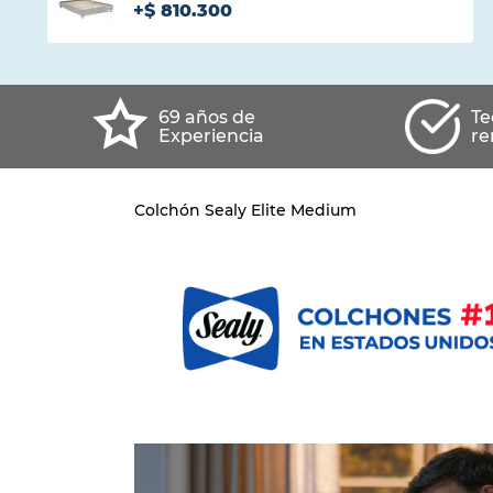
+
$
810
.
300
Haz agregado con éxito este producto
69 años de
Te
Experiencia
re
Colchón Sealy Elite Medium