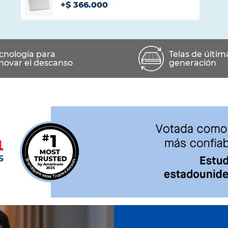
+
$
366
.
000
Haz agregado con éxito este producto
cnología para
Telas de últim
novar el descanso
generación