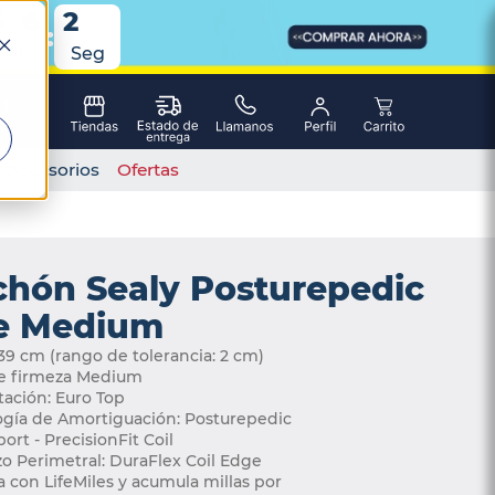
5
5
6
6
2
2
4
4
:
Min
Seg
Accesorios
Ofertas
chón Sealy Posturepedic
te Medium
: 39 cm (rango de tolerancia: 2 cm) 
de firmeza Medium
tación: Euro Top
ogía de Amortiguación: Posturepedic 
rt - PrecisionFit Coil 
zo Perimetral: DuraFlex Coil Edge
 con LifeMiles y acumula millas por 