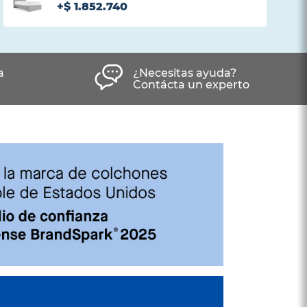
+
$
1
.
852
.
740
Haz agregado con éxito este producto
a
¿Necesitas ayuda?
Contácta un experto