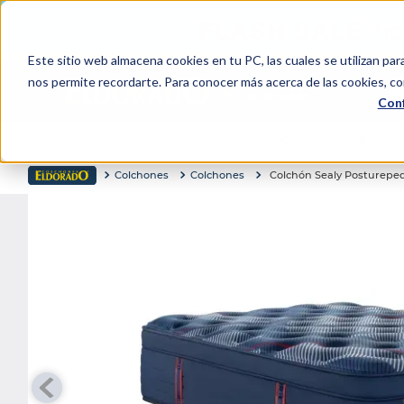
Este sitio web almacena cookies en tu PC, las cuales se utilizan par
Bu
nos permite recordarte. Para conocer más acerca de las cookies, con
Conf
TÉRMINOS MÁS BUSCADOS
Colchones
Camas
1
.
colchón
Colchones
Colchones
Colchón Sealy Postureped
2
.
almohadas
3
.
sealy
4
.
somma
5
.
coolmax
6
.
smart
7
.
protector colchón
8
.
elite