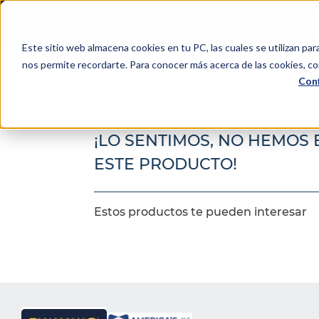
Bu
Este sitio web almacena cookies en tu PC, las cuales se utilizan par
TÉRMINOS MÁS BUSCADOS
Colchones
Camas
Cama
nos permite recordarte. Para conocer más acerca de las cookies, con
1
.
colchón
Conf
2
.
almohadas
3
.
somma
¡LO SENTIMOS, NO HEMOS
4
.
sealy
ESTE PRODUCTO!
5
.
coolmax
6
.
smart
Estos productos te pueden interesar
7
.
protector colchón
8
.
cama
9
.
elite
10
.
magnerest