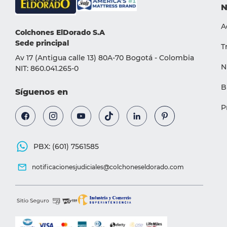
N
A
Colchones ElDorado S.A
Sede principal
T
Av 17 (Antigua calle 13) 80A-70 Bogotá - Colombia
N
NIT: 860.041.265-0
B
Síguenos en
P
PBX: (601) 7561585
notificacionesjudiciales@colchoneseldorado.com