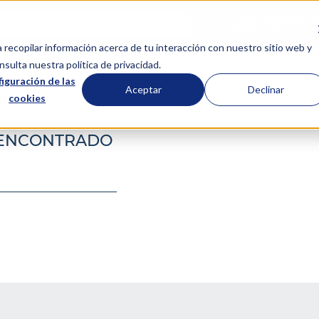
scar...
a recopilar información acerca de tu interacción con nuestro sitio web y
s Ajustables
Menú de Almohadas
Sillas y Sofás
Acce
sulta nuestra política de privacidad.
iguración de las
Aceptar
Declinar
cookies
 ENCONTRADO