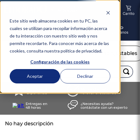
Este sitio web almacena cookies en tu PC, las
cuales se utilizan para recopilar información acerca
de tu interacción con nuestro sitio web y nos
permite recordarte. Para conocer más acerca de las
cookies, consulta nuestra política de privacidad.
Colchones
Camas
Camas Ajustables
Configuración de las cookies
Buscar...
Aceptar
Declinar
TÉRMINOS MÁS BUSCADOS
+65 años de
Tecnología para
Experiencia
renovar el descanso
1
.
colchón
Entregas en
¿Necesitas ayuda?
2
.
almohadas
48 horas
contáctate con un experto
3
.
somma
No hay descripción
4
.
sealy
5
.
coolmax