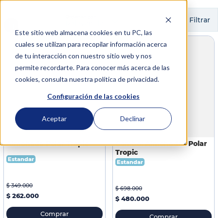
Ordenar por
Filtrar
Relevancia
Este sitio web almacena cookies en tu PC, las
cuales se utilizan para recopilar información acerca
de tu interacción con nuestro sitio web y nos
permite recordarte. Para conocer más acerca de las
cookies, consulta nuestra política de privacidad.
Configuración de las cookies
Aceptar
Declinar
Almohada Polar Tropic
Combo: Almohadas Polar
Tropic
Estandar
Estandar
$
349
.
000
$
698
.
000
$
262
.
000
$
480
.
000
Comprar
Comprar