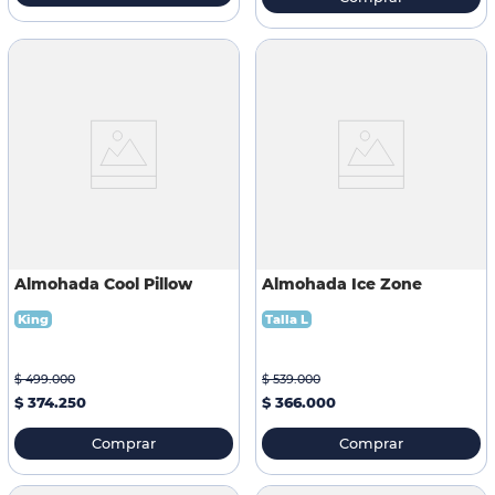
Almohada Cool Pillow
Almohada Ice Zone
King
Talla L
$
499
.
000
$
539
.
000
$
374
.
250
$
366
.
000
Comprar
Comprar