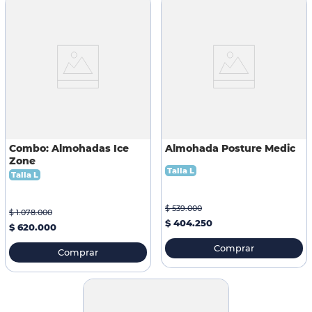
Combo: Almohadas Ice
Almohada Posture Medic
Zone
Talla L
Talla L
$
539
.
000
$
1
.
078
.
000
$
404
.
250
$
620
.
000
Comprar
Comprar