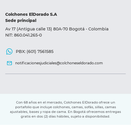
Términos y condiciones de entrega
Almohadas
Colchones ElDorado S.A
Sede principal
Base camas
Av 17 (Antigua calle 13) 80A-70 Bogotá - Colombia
Sillas y Sofá camas
NIT: 860.041.265-0
Accesorios
PBX: (601) 7561585
notificacionesjudiciales@colchoneseldorado.com
Con 68 años en el mercado, Colchones ElDorado ofrece un
portafolio que incluye colchones, camas, sofás, sillas, camas
ajustables, bases y ropa de cama. En Bogotá ofrecemos entregas
gratis en dos (2) días hábiles, sujeto a disponibilidad.