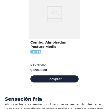
Combo: Almohadas
Posture Medic
Talla L
$
1
.
078
.
000
$
690
.
000
Comprar
Sensación fría
Almohadas con sensación fría que refrescan tu descanso.
Tecnología que disipa el calor y mejora el confort. Perfectas