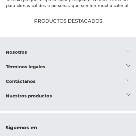
para climas cálidos o personas que sienten mucho calor al
dormir.
PRODUCTOS DESTACADOS
Nosotros
Acerca de nosotros
Términos legales
Trabaja con nosotros
Política de tratamiento de datos
Contáctanos
Nuestras tiendas
Términos y condiciones generales
Escríbenos
Nuestros productos
Blog
Términos y condiciones de entrega
Línea hotelera
Colchones
Programas RSE
Términos y condiciones de campañas
¿Cómo comprar?
Camas
Síguenos en
Poliza de garantía
Línea transparencia
Camas ajustables