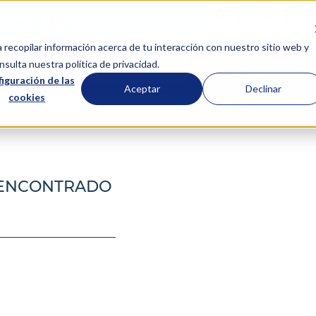
0
0
2
2
0
0
1
1
:
:
Días
Horas
a recopilar información acerca de tu interacción con nuestro sitio web y
scar...
sulta nuestra política de privacidad.
iguración de las
Aceptar
Declinar
cookies
Camas Ajustables
Menú de Almohadas
Sillas y Sofás
 ENCONTRADO