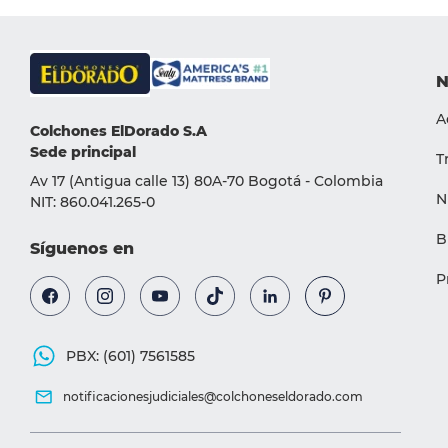
9
.
pro
10
.
magnerest
N
A
Colchones ElDorado S.A
Sede principal
T
Av 17 (Antigua calle 13) 80A-70 Bogotá - Colombia
N
NIT: 860.041.265-0
B
Síguenos en
P
PBX: (601) 7561585
notificacionesjudiciales@colchoneseldorado.com