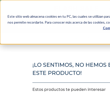
Este sitio web almacena cookies en tu PC, las cuales se utilizan par
Bu
nos permite recordarte. Para conocer más acerca de las cookies, con
Conf
TÉRMINOS MÁS BUSCADOS
Colchones
Camas
1
.
colchón
2
.
almohadas
3
.
sealy
¡LO SENTIMOS, NO HEMOS
4
.
somma
ESTE PRODUCTO!
5
.
coolmax
6
.
smart
Estos productos te pueden interesar
7
.
protector colchón
8
.
elite