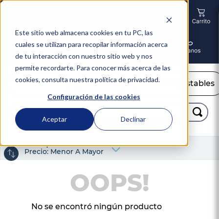
Este sitio web almacena cookies en tu PC, las
cuales se utilizan para recopilar información acerca
de tu interacción con nuestro sitio web y nos
permite recordarte. Para conocer más acerca de las
cookies, consulta nuestra política de privacidad.
Colchones
Camas
Camas Ajustables
Configuración de las cookies
Buscar...
Aceptar
Declinar
TÉRMINOS MÁS BUSCADOS
Ordenar por
1
.
colchón
Precio: Menor A Mayor
2
.
almohadas
OOPS!
3
.
sealy
4
.
somma
No se encontró ningún producto
5
.
coolmax