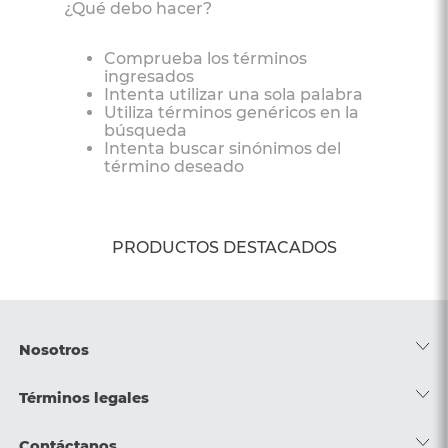
¿Qué debo hacer?
6
.
protector colchón
Comprueba los términos
7
.
smart
ingresados
Intenta utilizar una sola palabra
8
.
elite
Utiliza términos genéricos en la
búsqueda
9
.
cama
Intenta buscar sinónimos del
término deseado
10
.
pro
PRODUCTOS DESTACADOS
Nosotros
Acerca de nosotros
Términos legales
Trabaja con nosotros
Política de tratamiento de datos
Contáctanos