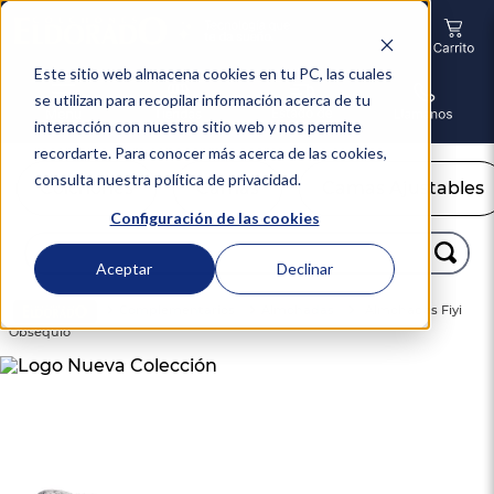
Este sitio web almacena cookies en tu PC, las cuales
se utilizan para recopilar información acerca de tu
interacción con nuestro sitio web y nos permite
recordarte. Para conocer más acerca de las cookies,
consulta nuestra política de privacidad.
Colchones
Camas
Camas Ajustables
Configuración de las cookies
Buscar...
Aceptar
Declinar
TÉRMINOS MÁS BUSCADOS
Complementarios
Almohadas
Almohadas Fiyi
Obsequio
1
.
colchón
2
.
almohadas
3
.
somma
4
.
sealy
5
.
coolmax