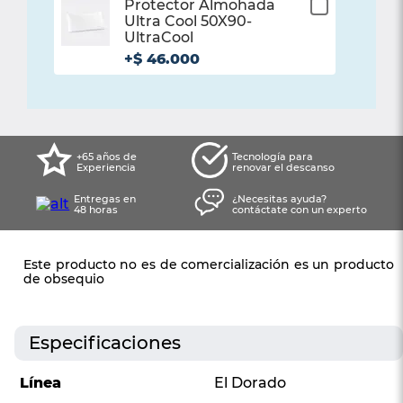
Protector Almohada
¡Listo!
Ultra Cool 50X90-
Haz agregado con
UltraCool
éxito este producto
+
$
46
.
000
+65 años de
Tecnología para
Experiencia
renovar el descanso
Entregas en
¿Necesitas ayuda?
48 horas
contáctate con un experto
Este producto no es de comercialización es un producto
de obsequio
Especificaciones
Línea
El Dorado