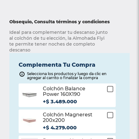
Obsequio, Consulta términos y condiciones
Ideal para complementar tu descanso junto 
al colchón de tu elección, la Almohada Fiyi 
te permite tener noches de completo 
descanso
Complementa Tu Compra
Selecciona los productos y luego da clic en
agregar al carrito o finalizar la compra
Colchón Balance
¡Listo!
Power 160X190
Haz agregado con
+
$
3
.
489
.
000
éxito este producto
Colchón Magnerest
¡Listo!
200x200
Haz agregado con
+
$
4
.
279
.
000
éxito este producto