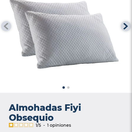
6
.
smart
7
.
protector colchón
8
.
cama
9
.
elite
10
.
magnerest
Almohadas Fiyi
Obsequio
1
/
5
-
1
opiniones