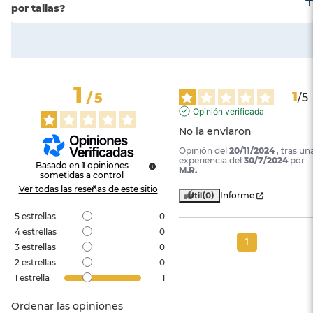
por tallas?
1
1
/
5
/
5
Opinión verificada
No la enviaron
Opinión del
20/11/2024
, tras un
experiencia del
30/7/2024
por
Basado en
1
opiniones
M.R.
sometidas a control
Ver todas las reseñas de este sitio
Útil
(0)
Informe
5
estrellas
0
4
estrellas
0
1
3
estrellas
0
2
estrellas
0
1
estrella
1
Ordenar las opiniones