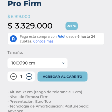
Pro Firm
6
.
protector colchón
7
.
smart
$
6
.
919
.
000
8
.
elite
$
3
.
329
.
000
-
52
%
9
.
magnerest
10
.
cama
Tamaño
:
100X190 cm
－
＋
AGREGAR AL CARRITO
• Altura: 37 cm (rango de tolerancia: 2 cm) 
• Nivel de firmeza Firm 
• Presentación: Euro Top
• Tecnología de Amortiguación: Posturepedic 
Advance