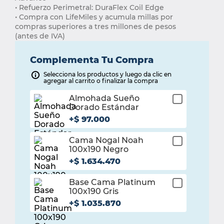
• Refuerzo Perimetral: DuraFlex Coil Edge
• Compra con LifeMiles y acumula millas por 
compras superiores a tres millones de pesos 
(antes de IVA)
Complementa Tu Compra
Selecciona los productos y luego da clic en
agregar al carrito o finalizar la compra
Almohada Sueño
¡Listo!
Dorado Estándar
Haz agregado con
+
$
97
.
000
éxito este producto
Cama Nogal Noah
¡Listo!
100x190 Negro
Haz agregado con
+
$
1
.
634
.
470
éxito este producto
Base Cama Platinum
¡Listo!
100x190 Gris
Haz agregado con
+
$
1
.
035
.
870
éxito este producto