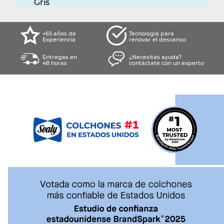
+65 años de
Tecnología para
Experiencia
renovar el descanso
Entregas en
¿Necesitas ayuda?
48 horas
contáctate con un experto