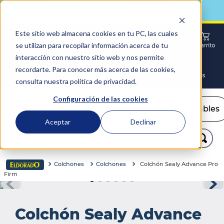
1
3
1
1
0
1
1
3
1
1
0
1
:
:
Horas
Min
Seg
Este sitio web almacena cookies en tu PC, las cuales
se utilizan para recopilar información acerca de tu
interacción con nuestro sitio web y nos permite
recordarte. Para conocer más acerca de las cookies,
consulta nuestra política de privacidad.
Configuración de las cookies
Colchones
Camas
Camas Ajustables
Aceptar
Declinar
TÉRMINOS MÁS BUSCADOS
Buscar...
1
.
colchón
2
.
almohadas
Colchones
Colchones
Colchón Sealy Advance Pro
Firm
3
.
sealy
4
.
somma
Colchón Sealy Advance
5
.
coolmax